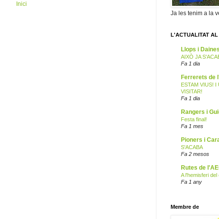
Inici
Ja les tenim a la v
L'ACTUALITAT AL
Llops i Dain
AIXÒ JA S'ACA
Fa 1 dia
Ferrerets de
ESTAM VIUS! 
VISITAR!
Fa 1 dia
Rangers i Gu
Festa final!
Fa 1 mes
Pioners i Car
S'ACABA
Fa 2 mesos
Rutes de l'A
A l'hemisferi de
Fa 1 any
Membre de