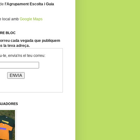
 de
l'Agrupament Escolta i Guia
re local amb
Google Maps
TRE BLOC
 correu cada vegada que publiquem
ns la teva adreça.
-te, envia'ns el teu correu:
SSUADORES