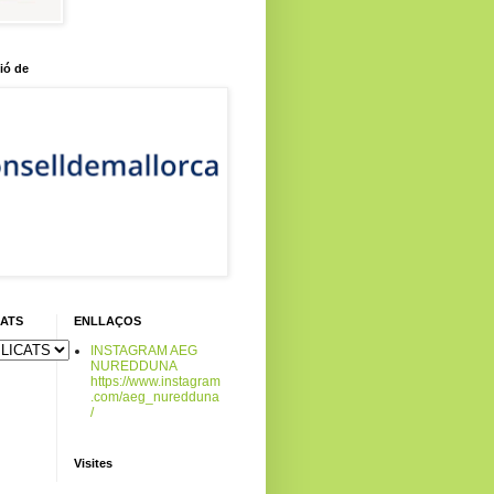
ió de
CATS
ENLLAÇOS
INSTAGRAM AEG
NUREDDUNA
https://www.instagram
.com/aeg_nuredduna
/
Visites