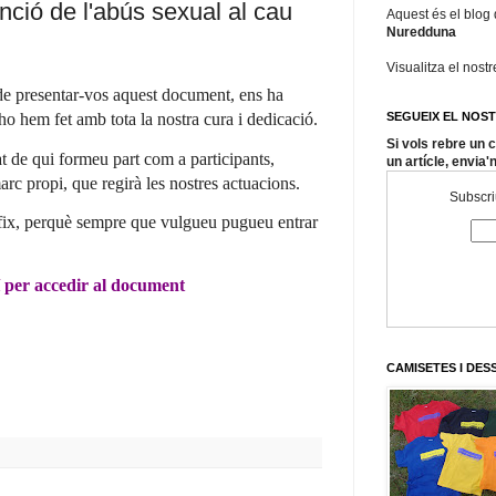
nció de l'abús sexual al cau
Aquest és el blog
Nuredduna
Visualitza el nost
s de presentar-vos aquest document, ens ha
SEGUEIX EL NOS
ho hem fet amb tota la nostra cura i dedicació.
Si vols rebre un
at de qui formeu part com a participants,
un artícle, envia'
arc propi, que regirà les nostres actuacions.
Subscriu
 fix, perquè sempre que vulgueu pugueu entrar
 per accedir al document
CAMISETES I DE