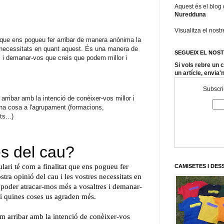
Aquest és el blog
Nuredduna
Visualitza el nost
t que ens pogueu fer arribar de manera anònima la
s necessitats en quant aquest. És una manera de
SEGUEIX EL NOS
 i demanar-vos que creis que podem millor i
Si vols rebre un
un artícle, envia'
Subscriu
arribar amb la intenció de conèixer-vos millor i
una cosa a l'agrupament (formacions,
s...)
CAMISETES I DE