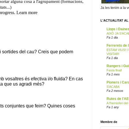
Ja les tenim a la v
L'ACTUALITAT AL
Llops i Dain
AIXÒ JA S'ACA
Fa 1 dia
Ferrerets de
ESTAM VIUS! 
VISITAR!
Fa 1 dia
Rangers i Gu
Festa final!
Fa 1 mes
Pioners i Car
S'ACABA
Fa 2 mesos
Rutes de l'A
A l'hemisferi de
Fa 1 any
Membre de