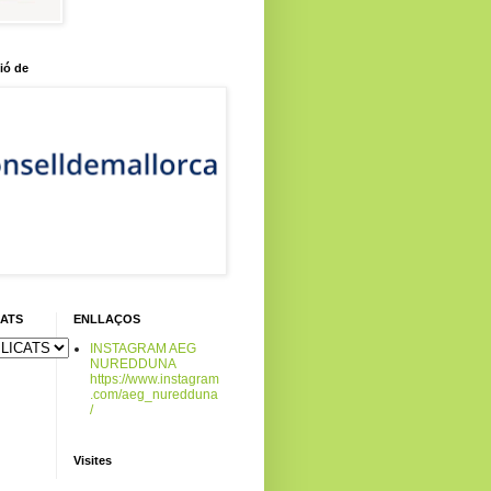
ió de
CATS
ENLLAÇOS
INSTAGRAM AEG
NUREDDUNA
https://www.instagram
.com/aeg_nuredduna
/
Visites