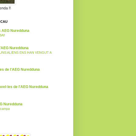
enda !!
 CAU
es AEG Nuredduna
BA!!
 l'AEG Nuredduna
I UNS ALIENS ENS HAN VENGUT A
ies de l'AEG Nuredduna
avel·les de l'AEG Nuredduna
EG Nuredduna
l campa