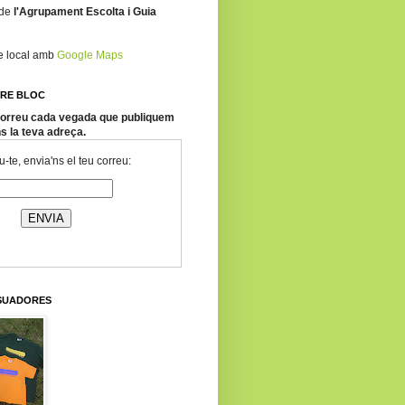
 de
l'Agrupament Escolta i Guia
re local amb
Google Maps
TRE BLOC
 correu cada vegada que publiquem
ns la teva adreça.
-te, envia'ns el teu correu:
SSUADORES