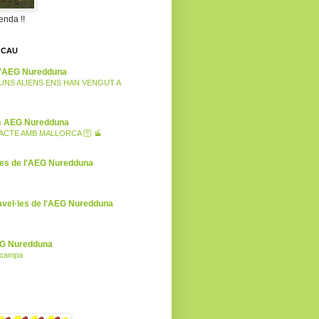
enda !!
 CAU
 l'AEG Nuredduna
I UNS ALIENS ENS HAN VENGUT A
es AEG Nuredduna
CTE AMB MALLORCA 🛜 🚡
ies de l'AEG Nuredduna
avel·les de l'AEG Nuredduna
EG Nuredduna
l campa