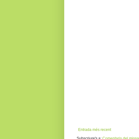
Entrada més recent
Subscriure's a:
Comentaris del missa