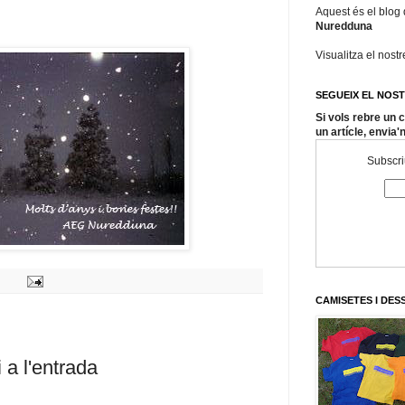
Aquest és el blog
Nuredduna
Visualitza el nost
SEGUEIX EL NOS
Si vols rebre un
un artícle, envia'
Subscriu
CAMISETES I DE
 a l'entrada