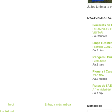
Ja les tenim a la v
L'ACTUALITAT AL
Ferrerets de
ESTAM VIUS! 
VISITAR!
Fa 20 hores
Llops i Dain
PRIMER CONTA
Fa 5 dies
Rangers i Gu
Festa final!
Fa 1 mes
Pioners i Car
S'ACABA
Fa 2 mesos
Rutes de l'A
A l'hemisferi de
Fa 1 any
Inici
Entrada més antiga
Membre de
tge (Atom)