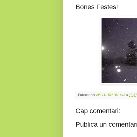
Bones Festes!
Publicat per
AEG NUREDDUNA
a
16:37
Cap comentari:
Publica un comentari