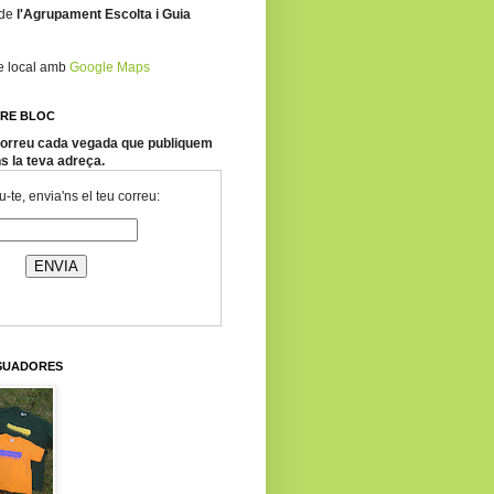
 de
l'Agrupament Escolta i Guia
re local amb
Google Maps
TRE BLOC
 correu cada vegada que publiquem
ns la teva adreça.
-te, envia'ns el teu correu:
SSUADORES