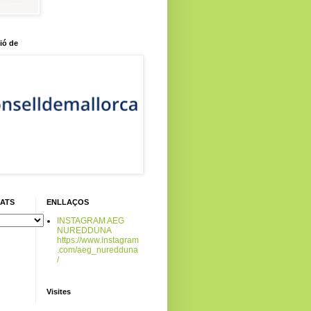
ió de
CATS
ENLLAÇOS
INSTAGRAM AEG
NUREDDUNA
https://www.instagram
.com/aeg_nuredduna
/
Visites