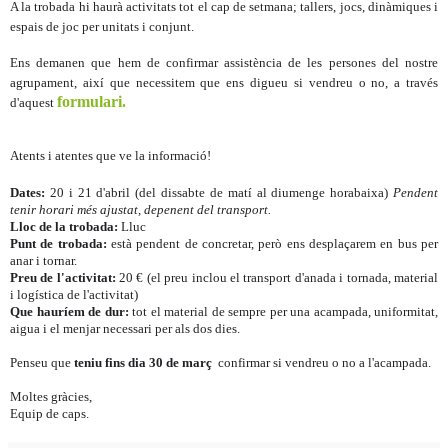
A la trobada hi haurà activitats tot el cap de setmana; tallers, jocs, dinàmiques i
espais de joc per unitats i conjunt.
Ens demanen que hem de confirmar assistència de les persones del nostre
agrupament, així que necessitem que ens digueu si vendreu o no, a través
formulari.
d'aquest
Atents i atentes que ve la informació!
Dates:
20 i 21 d'abril (del dissabte de matí al diumenge horabaixa)
Pendent
tenir horari més ajustat, depenent del transport.
Lloc de la trobada:
Lluc
Punt de trobada:
està pendent de concretar, però ens desplaçarem en bus per
anar i tornar.
Preu de l'activitat:
20 € (el preu inclou el transport d'anada i tornada, material
i logística de l'activitat)
Que hauríem de dur:
tot el material de sempre per una acampada, uniformitat,
aigua i el menjar necessari per als dos dies.
Penseu que
teniu fins dia 30 de març
confirmar si vendreu o no a l'acampada.
Moltes gràcies,
Equip de caps.