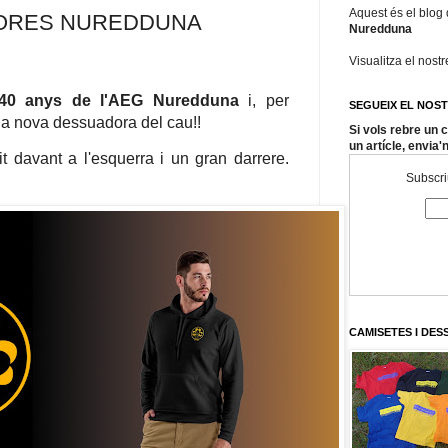
Aquest és el blog
ORES NUREDDUNA
Nuredduna
Visualitza el nost
40 anys de l'AEG Nuredduna
i, per
SEGUEIX EL NOS
na nova dessuadora del cau!!
Si vols rebre un
un artícle, envia'
t davant a l'esquerra i un gran darrere.
Subscriu
CAMISETES I DE