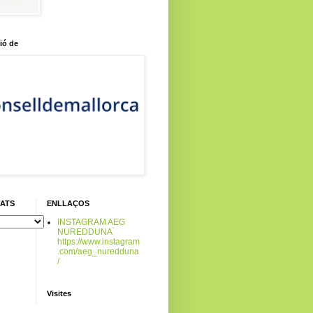
ió de
CATS
ENLLAÇOS
INSTAGRAM AEG
NUREDDUNA
https://www.instagram
.com/aeg_nuredduna
/
Visites