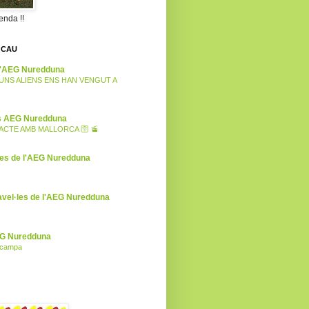
enda !!
 CAU
 l'AEG Nuredduna
I UNS ALIENS ENS HAN VENGUT A
es AEG Nuredduna
CTE AMB MALLORCA 🛜 🚡
ies de l'AEG Nuredduna
avel·les de l'AEG Nuredduna
EG Nuredduna
l campa