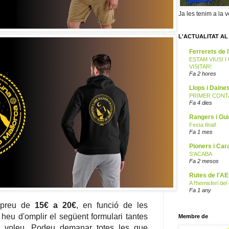
Ja les tenim a la v
L'ACTUALITAT AL
Ferrerets de
ESTAM VIUS! 
VISITAR!
Fa 2 hores
Llops i Dain
PRIMER CONTA
Fa 4 dies
Rangers i Gu
Festa final!
Fa 1 mes
Pioners i Car
S'ACABA
Fa 2 mesos
Rutes de l'A
A l'hemisferi de
Fa 1 any
 preu de
15€ a 20€
, en funció de les
eu d'omplir el següent formulari tantes
Membre de
 voleu. Podeu demanar totes les que