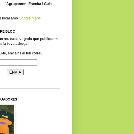
 de
l'Agrupament Escolta i Guia
re local amb
Google Maps
TRE BLOC
 correu cada vegada que publiquem
ns la teva adreça.
-te, envia'ns el teu correu:
SSUADORES